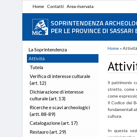
Home
Contatti
Area riservata
Home
»
Attivit
La Soprintendenza
Attività
Attivi
Tutela
Verifica di interesse culturale
(art. 12)
Il patrimonio c
stretto, come qu
Dichiarazione di interesse
come espressione
culturale (art. 13)
Il Codice dei B
Ricerche e scavi archeologici
fondamentali at
(artt. 88-89)
cultura.
Catalogazione (art. 17)
In questa sezi
Restauro (art. 29)