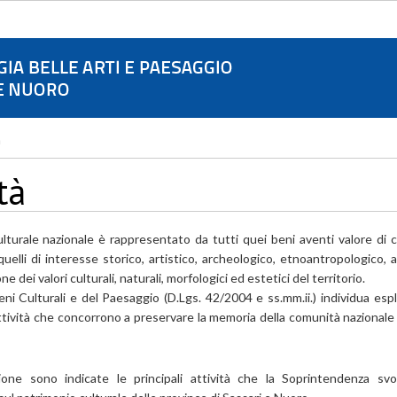
à
tà
ulturale nazionale è rappresentato da tutti quei beni aventi valore di civ
elli di interesse storico, artistico, archeologico, etnoantropologico, arc
 dei valori culturali, naturali, morfologici ed estetici del territorio.
eni Culturali e del Paesaggio (D.Lgs. 42/2004 e ss.mm.ii.) individua esp
tività che concorrono a preservare la memoria della comunità nazionale e
one sono indicate le principali attività che la Soprintendenza svo